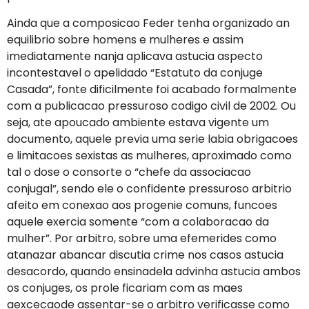
Ainda que a composicao Feder tenha organizado an
equilibrio sobre homens e mulheres e assim
imediatamente nanja aplicava astucia aspecto
incontestavel o apelidado “Estatuto da conjuge
Casada”, fonte dificilmente foi acabado formalmente
com a publicacao pressuroso codigo civil de 2002. Ou
seja, ate apoucado ambiente estava vigente um
documento, aquele previa uma serie labia obrigacoes
e limitacoes sexistas as mulheres, aproximado como
tal o dose o consorte o “chefe da associacao
conjugal”, sendo ele o confidente pressuroso arbitrio
afeito em conexao aos progenie comuns, funcoes
aquele exercia somente “com a colaboracao da
mulher”. Por arbitro, sobre uma efemerides como
atanazar abancar discutia crime nos casos astucia
desacordo, quando ensinadela advinha astucia ambos
os conjuges, os prole ficariam com as maes
aexcecaode assentar-se o arbitro verificasse como